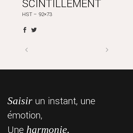
SCINTILLEMENT
HST – 92×73
un instant, une
Saisir
émotion,
Une
harmonie.