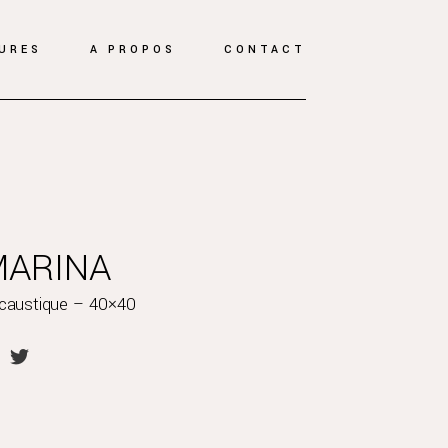
URES
A PROPOS
CONTACT
MARINA
caustique – 40×40